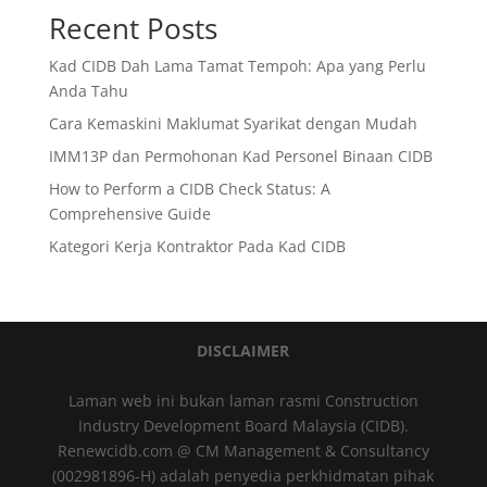
Recent Posts
Kad CIDB Dah Lama Tamat Tempoh: Apa yang Perlu
Anda Tahu
Cara Kemaskini Maklumat Syarikat dengan Mudah
IMM13P dan Permohonan Kad Personel Binaan CIDB
How to Perform a CIDB Check Status: A
Comprehensive Guide
Kategori Kerja Kontraktor Pada Kad CIDB
DISCLAIMER
Laman web ini bukan laman rasmi Construction
Industry Development Board Malaysia (CIDB).
Renewcidb.com @ CM Management & Consultancy
(002981896-H) adalah penyedia perkhidmatan pihak