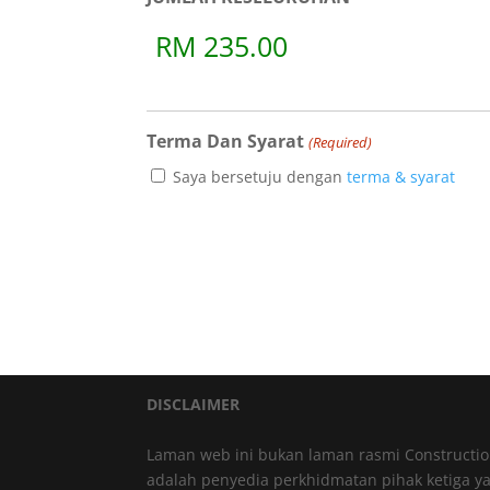
Terma Dan Syarat
(Required)
Saya bersetuju dengan
terma & syarat
DISCLAIMER
Laman web ini bukan laman rasmi Constructi
adalah penyedia perkhidmatan pihak ketiga 