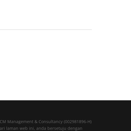
@ CM Management & Consultancy (002981896-H)
ri laman web ini, anda bersetuju dengan