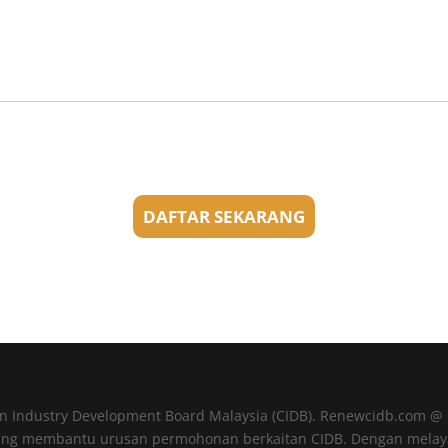
on Industry Development Board Malaysia (CIDB). Renewcidb.com 
yang membantu urusan permohonan berkaitan CIDB. Dengan melaya