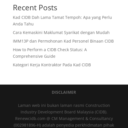
Recent Posts
Kad CIDB Dah Lama Tamat Tempoh: Apa yang Perlu
Anda Tahu
Cara Kemaskini Maklumat Syarikat dengan Mudah
IMM13P dan Permohonan Kad Personel Binaan CIDB
How to Perform a CIDB Check Status: A
Comprehensive Guide
Kategori Kerja Kontraktor Pada Kad CIDB
DISCLAIMER
Laman web ini bukan laman rasmi Construction
Industry Development Board Malaysia (CIDB).
Renewcidb.com @ CM Management & Consultancy
(002981896-H) adalah penyedia perkhidmatan pihak