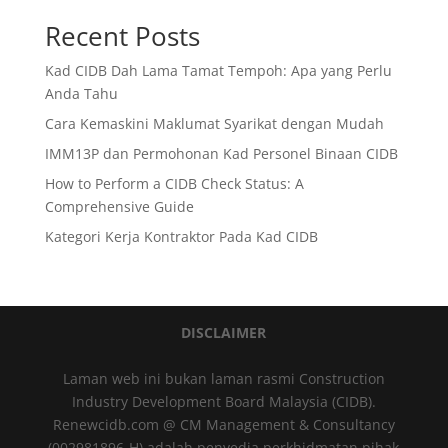
Recent Posts
Kad CIDB Dah Lama Tamat Tempoh: Apa yang Perlu
Anda Tahu
Cara Kemaskini Maklumat Syarikat dengan Mudah
IMM13P dan Permohonan Kad Personel Binaan CIDB
How to Perform a CIDB Check Status: A
Comprehensive Guide
Kategori Kerja Kontraktor Pada Kad CIDB
DISCLAIMER
Laman web ini bukan laman rasmi Construction
Industry Development Board Malaysia (CIDB).
Renewcidb.com @ CM Management & Consultancy
(002981896-H) adalah penyedia perkhidmatan pihak