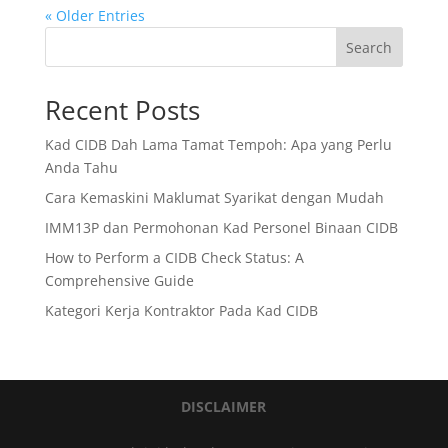
« Older Entries
Search
Recent Posts
Kad CIDB Dah Lama Tamat Tempoh: Apa yang Perlu
Anda Tahu
Cara Kemaskini Maklumat Syarikat dengan Mudah
IMM13P dan Permohonan Kad Personel Binaan CIDB
How to Perform a CIDB Check Status: A
Comprehensive Guide
Kategori Kerja Kontraktor Pada Kad CIDB
DISCLAIMER