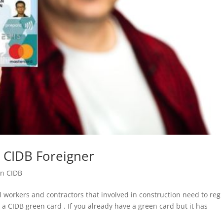
 CIDB Foreigner
an CIDB
all workers and contractors that involved in construction need to reg
a CIDB green card . If you already have a green card but it has