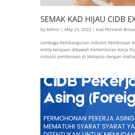
SEMAK KAD HIJAU CIDB E
by
Admin
|
May 23, 2023
|
Kad Personel Bina
Lembaga Pembangunan Industri Pembinaan Mala
entity kerajaan dibawah Kementerian Kerja 
industri pembinaan di Malaysia dengan matla