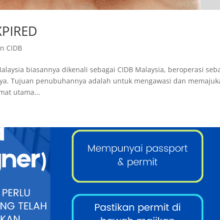
XPIRED
an CIDB
ysia biasannya dikenali sebagai CIDB Malaysia, beroperasi seb
Raya. Tujuan penubuhannya adalah untuk mengawasi dan memajuk
mat utama...