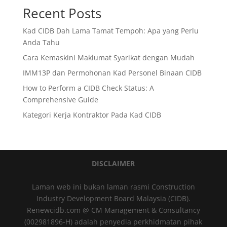
Recent Posts
Kad CIDB Dah Lama Tamat Tempoh: Apa yang Perlu
Anda Tahu
Cara Kemaskini Maklumat Syarikat dengan Mudah
IMM13P dan Permohonan Kad Personel Binaan CIDB
How to Perform a CIDB Check Status: A
Comprehensive Guide
Kategori Kerja Kontraktor Pada Kad CIDB
DISCLAIMER
Laman web ini bukan laman rasmi Construction
Industry Development Board Malaysia (CIDB).
Renewcidb.com @ CM Management & Consultancy
(002981896-H) adalah penyedia perkhidmatan pihak