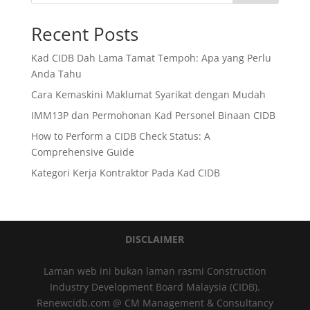
Recent Posts
Kad CIDB Dah Lama Tamat Tempoh: Apa yang Perlu
Anda Tahu
Cara Kemaskini Maklumat Syarikat dengan Mudah
IMM13P dan Permohonan Kad Personel Binaan CIDB
How to Perform a CIDB Check Status: A
Comprehensive Guide
Kategori Kerja Kontraktor Pada Kad CIDB
DISCLAIMER
Laman web ini bukan laman rasmi Construction
Industry Development Board Malaysia (CIDB).
Renewcidb.com @ CM Management & Consultancy