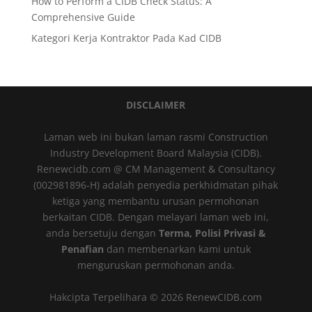
How to Perform a CIDB Check Status: A
Comprehensive Guide
Kategori Kerja Kontraktor Pada Kad CIDB
DISCLAIMER
Laman web ini bukan laman rasmi Construction
Industry Development Board Malaysia (CIDB).
Renewcidb.com @ CM Management & Consultancy
(002981896-H) adalah penyedia perkhidmatan pihak
ketiga yang membantu urusan permohonan
berkaitan CIDB. Dengan melayari laman web ini,
anda bersetuju dengan
Terma, Polisi Privasi &
Penafian
dan membenarkan kami untuk
menguruskan permohonan anda.
Hakcipta Terpelihara © 2026 RenewCIDB.com