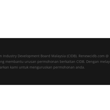
on Industry Development Board Malaysia (CIDB). Renewcidb.com 
yang membantu urusan permohonan berkaitan CIDB. Dengan melaya
rkan kami untuk menguruskan permohonan anda.