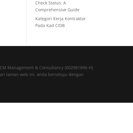
Check Status: A
Comprehensive Guide
Kategori Kerja Kontraktor
Pada Kad CIDB
@ CM Management & Consultancy (002981896-H)
ri laman web ini, anda bersetuju dengan