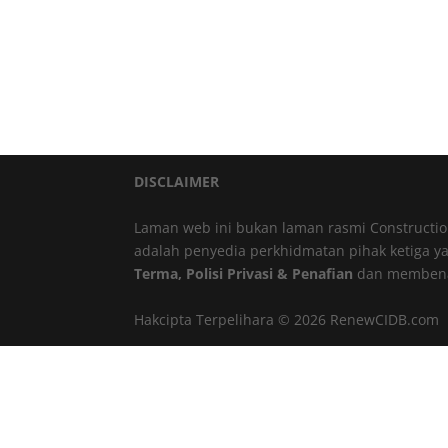
DISCLAIMER
Laman web ini bukan laman rasmi Constructi
adalah penyedia perkhidmatan pihak ketiga 
Terma, Polisi Privasi & Penafian
dan membena
Hakcipta Terpelihara © 2026 RenewCIDB.com