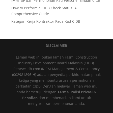
IMM13P dan Permohonan Kad Personel Binaan CIDB
How to Perform a CIDB Check Status: A
Comprehensive Guide
Kategori Kerja Kontraktor Pada Kad CIDB
DISCLAIMER
Laman web ini bukan laman rasmi Construction
Industry Development Board Malaysia (CIDB).
Renewcidb.com @ CM Management & Consultancy
(002981896-H) adalah penyedia perkhidmatan pihak
ketiga yang membantu urusan permohonan
berkaitan CIDB. Dengan melayari laman web ini,
anda bersetuju dengan
Terma, Polisi Privasi &
Penafian
dan membenarkan kami untuk
menguruskan permohonan anda.