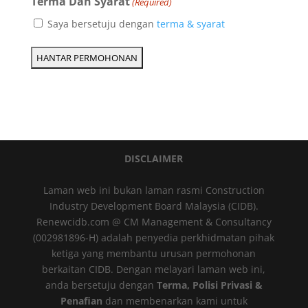
Terma Dan Syarat
(Required)
Saya bersetuju dengan
terma & syarat
DISCLAIMER
Laman web ini bukan laman rasmi Construction
Industry Development Board Malaysia (CIDB).
Renewcidb.com @ CM Management & Consultancy
(002981896-H) adalah penyedia perkhidmatan pihak
ketiga yang membantu urusan permohonan
berkaitan CIDB. Dengan melayari laman web ini,
anda bersetuju dengan
Terma, Polisi Privasi &
Penafian
dan membenarkan kami untuk