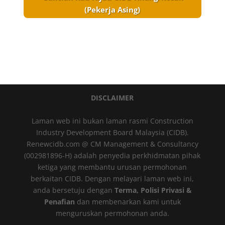
(Pekerja Asing)
DISCLAIMER
Laman web ini bukan laman rasmi Construction
Industry Development Board Malaysia (CIDB).
Renewcidb.com @ CM Management & Consultancy
(002981896-H) adalah penyedia perkhidmatan pihak
ketiga yang membantu urusan permohonan
berkaitan CIDB. Dengan melayari laman web ini,
anda bersetuju dengan
Terma, Polisi Privasi &
Penafian
dan membenarkan kami untuk
menguruskan permohonan anda.